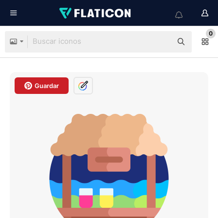
0
Guardar