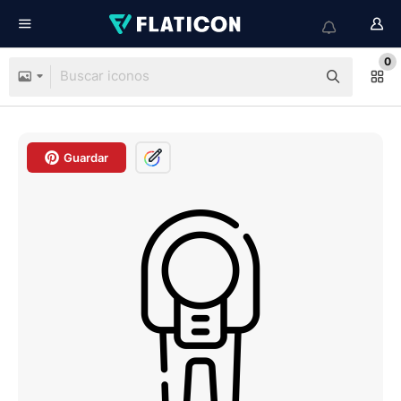
0
Guardar