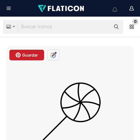
0
Guardar