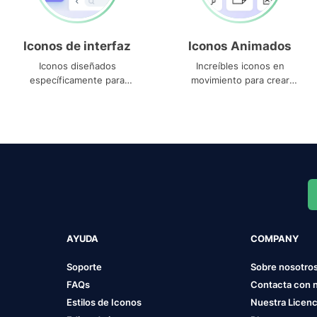
Iconos de interfaz
Iconos Animados
Iconos diseñados
Increíbles iconos en
específicamente para
movimiento para crear
interfaces
proyectos dinámicos
AYUDA
COMPANY
Soporte
Sobre nosotro
FAQs
Contacta con 
Estilos de Iconos
Nuestra Licenc