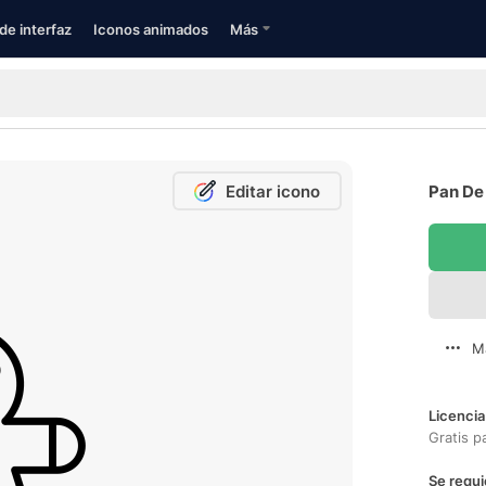
de interfaz
Iconos animados
Más
Editar icono
Pan De 
M
Licencia
Gratis p
Se requi