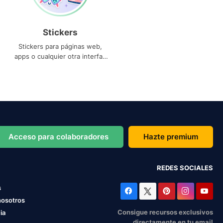
Stickers
Stickers para páginas web,
apps o cualquier otra interfaz
que necesites
Acceso para colaboradores
Hazte premium
REDES SOCIALES
s
nosotros
Consigue recursos exclusivos
ia
directamente en tu email