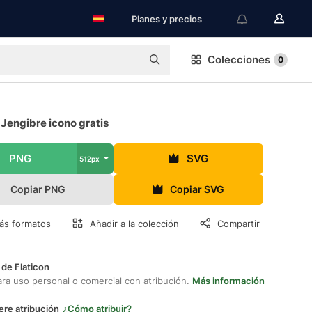
Planes y precios
Colecciones
0
Jengibre icono gratis
PNG
SVG
512px
Copiar PNG
Copiar SVG
ás formatos
Añadir a la colección
Compartir
 de Flaticon
ara uso personal o comercial con atribución.
Más información
ere atribución
¿Cómo atribuir?