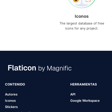
Iconos
The largest database of free
icons for any project.
CONTENIDO
HERRAMIENTAS
Autores
API
Iconos
Google Workspace
Stickers