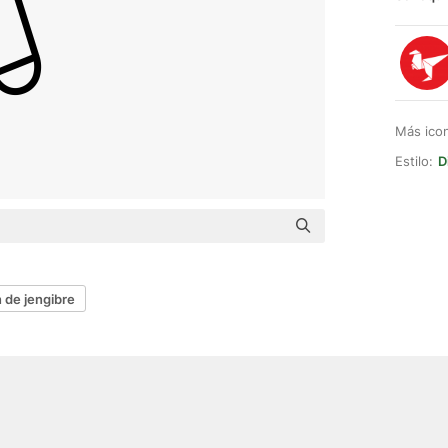
Más ico
Estilo:
D
 de jengibre