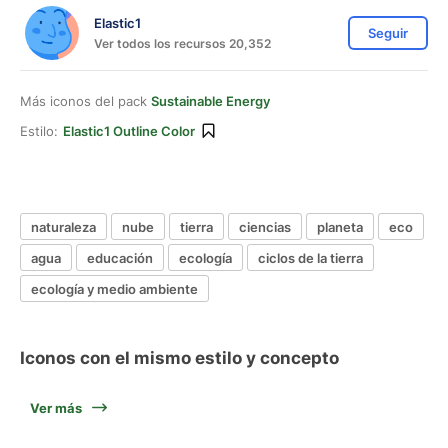
Elastic1
Seguir
Ver todos los recursos 20,352
Más iconos del pack
Sustainable Energy
Estilo:
Elastic1 Outline Color
naturaleza
nube
tierra
ciencias
planeta
eco
agua
educación
ecología
ciclos de la tierra
ecología y medio ambiente
Iconos con el mismo estilo y concepto
Ver más