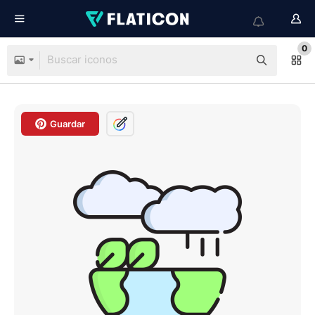
0
Guardar