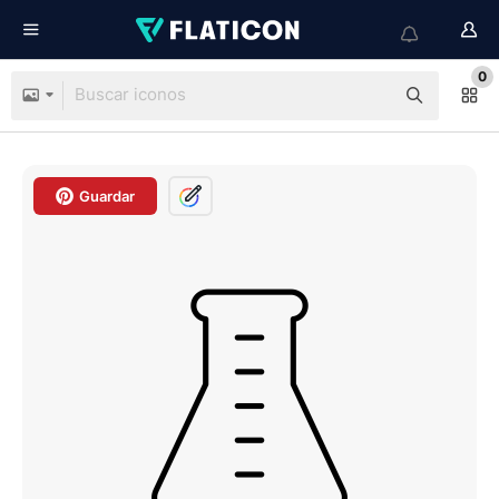
0
Guardar