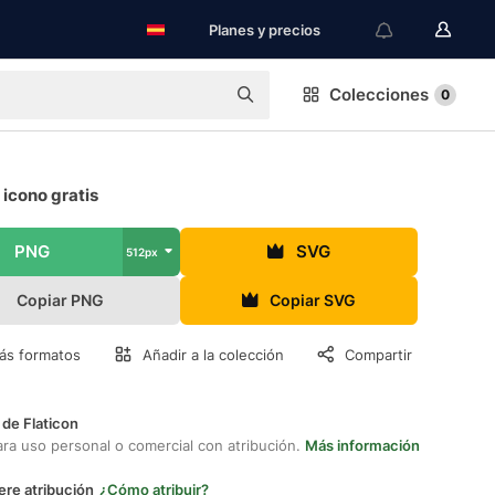
Planes y precios
Colecciones
0
icono gratis
PNG
SVG
512px
Copiar PNG
Copiar SVG
ás formatos
Añadir a la colección
Compartir
 de Flaticon
ara uso personal o comercial con atribución.
Más información
ere atribución
¿Cómo atribuir?