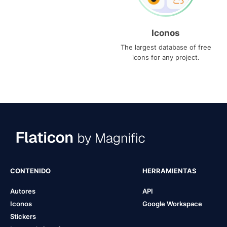
Iconos
The largest database of free
icons for any project.
CONTENIDO
HERRAMIENTAS
Autores
API
Iconos
Google Workspace
Stickers