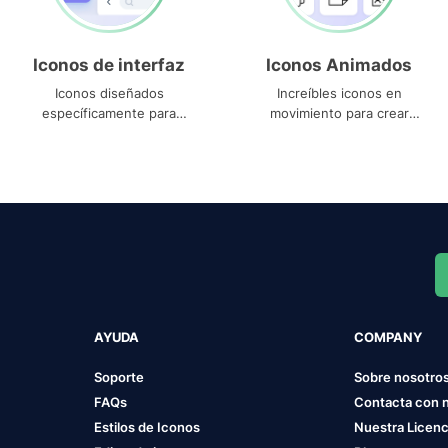
Iconos de interfaz
Iconos Animados
Iconos diseñados
Increíbles iconos en
específicamente para
movimiento para crear
interfaces
proyectos dinámicos
AYUDA
COMPANY
Soporte
Sobre nosotro
FAQs
Contacta con 
Estilos de Iconos
Nuestra Licenc