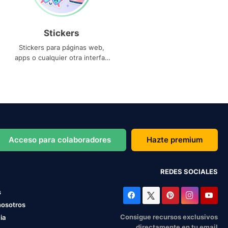
Stickers
Stickers para páginas web,
apps o cualquier otra interfaz
que necesites
Acceso para colaboradores
Hazte premium
REDES SOCIALES
s
nosotros
Consigue recursos exclusivos
ia
directamente en tu email