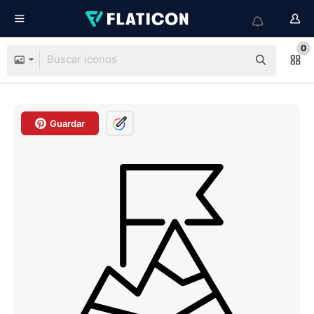
0
Guardar