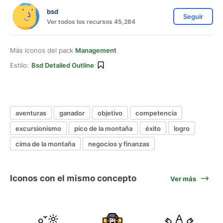
bsd
Seguir
Ver todos los recursos 45,284
Más iconos del pack
Management
Estilo:
Bsd Detailed Outline
aventuras
ganador
objetivo
competencia
excursionismo
pico de la montaña
éxito
logro
cima de la montaña
negocios y finanzas
Iconos con el mismo concepto
Ver más