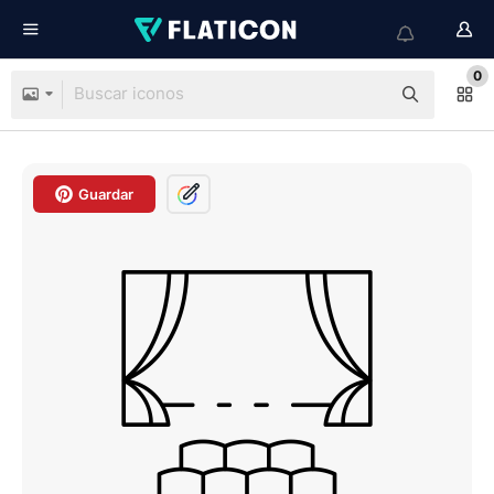
0
Guardar