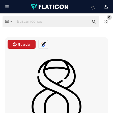
0
Guardar