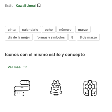
Estilo:
Kawaii Lineal
cinta
calendario
ocho
número
marzo
dia de la mujer
formas y simbolos
8
8 de marzo
Iconos con el mismo estilo y concepto
Ver más