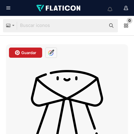
0
Guardar