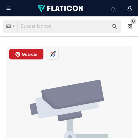
0
Guardar