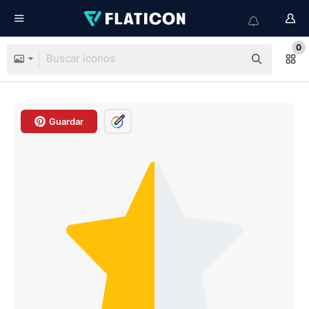
0
Guardar