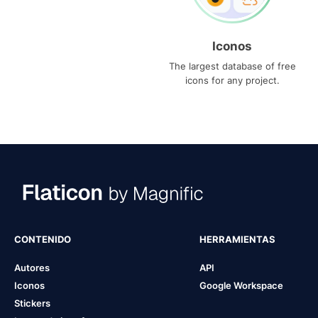
Iconos
The largest database of free
icons for any project.
CONTENIDO
HERRAMIENTAS
Autores
API
Iconos
Google Workspace
Stickers