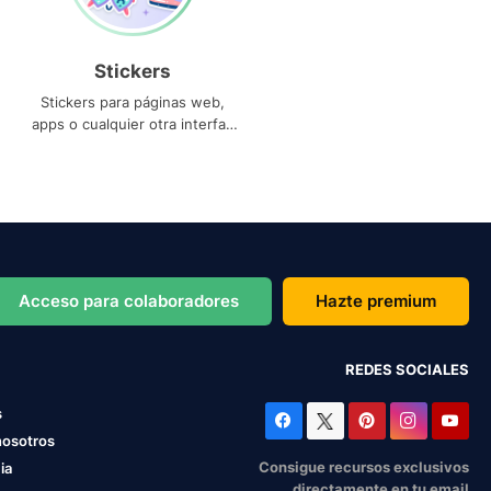
Stickers
Stickers para páginas web,
apps o cualquier otra interfaz
que necesites
Acceso para colaboradores
Hazte premium
REDES SOCIALES
s
nosotros
Consigue recursos exclusivos
ia
directamente en tu email