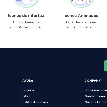
Iconos de interfaz
Iconos Animados
Iconos diseñados
Increíbles iconos en
específicamente para
movimiento para crear
interfaces
proyectos dinámicos
AYUDA
COMPANY
Soporte
Sobre nosotro
FAQs
Contacta con 
Estilos de Iconos
Nuestra Licenc