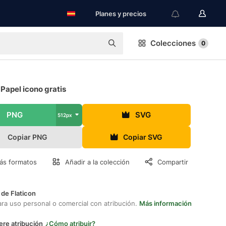
Planes y precios
Colecciones
0
 Papel icono gratis
PNG
SVG
512px
Copiar PNG
Copiar SVG
ás formatos
Añadir a la colección
Compartir
 de Flaticon
ara uso personal o comercial con atribución.
Más información
ere atribución
¿Cómo atribuir?