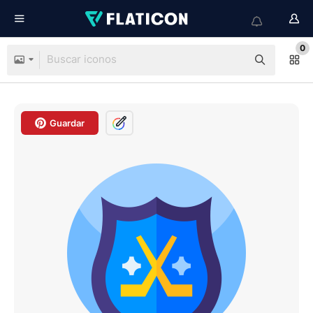
0
Guardar