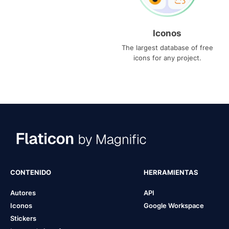
Iconos
The largest database of free
icons for any project.
CONTENIDO
HERRAMIENTAS
Autores
API
Iconos
Google Workspace
Stickers