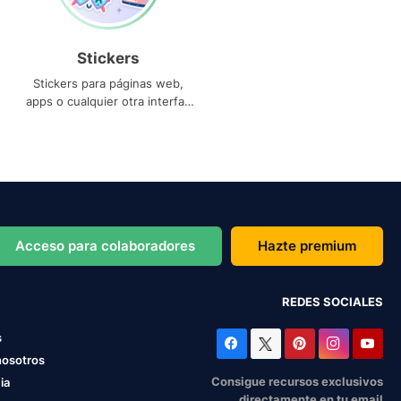
Stickers
Stickers para páginas web,
apps o cualquier otra interfaz
que necesites
Acceso para colaboradores
Hazte premium
REDES SOCIALES
s
nosotros
Consigue recursos exclusivos
ia
directamente en tu email