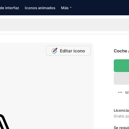
de interfaz
Iconos animados
Más
Editar icono
Coche 
M
Licencia
Gratis p
Se requi