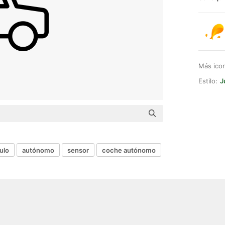
Más ico
Estilo:
J
ulo
autónomo
sensor
coche autónomo