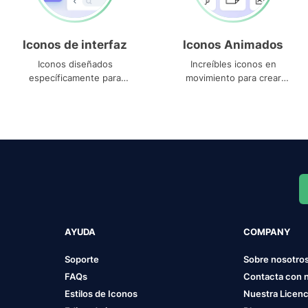
Iconos de interfaz
Iconos Animados
Iconos diseñados
Increíbles iconos en
específicamente para
movimiento para crear
interfaces
proyectos dinámicos
AYUDA
COMPANY
Soporte
Sobre nosotro
FAQs
Contacta con 
Estilos de Iconos
Nuestra Licenc