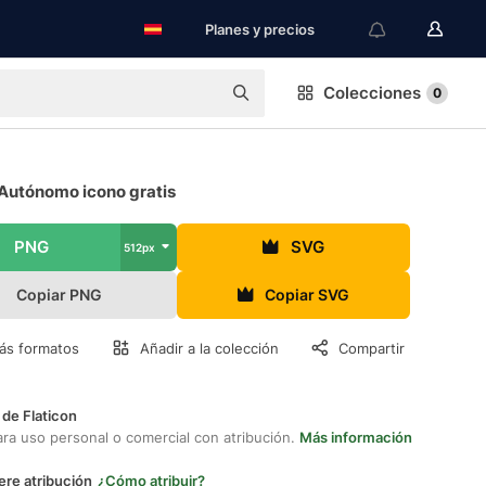
Planes y precios
Colecciones
0
Autónomo icono gratis
PNG
SVG
512px
Copiar PNG
Copiar SVG
ás formatos
Añadir a la colección
Compartir
 de Flaticon
ara uso personal o comercial con atribución.
Más información
ere atribución
¿Cómo atribuir?