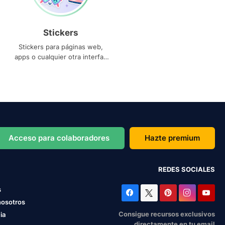
Stickers
Stickers para páginas web,
apps o cualquier otra interfaz
que necesites
Acceso para colaboradores
Hazte premium
REDES SOCIALES
s
nosotros
Consigue recursos exclusivos
ia
directamente en tu email