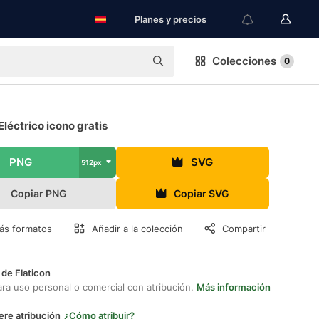
Planes y precios
Colecciones
0
léctrico icono gratis
PNG
SVG
512px
Copiar PNG
Copiar SVG
ás formatos
Añadir a la colección
Compartir
 de Flaticon
ara uso personal o comercial con atribución.
Más información
ere atribución
¿Cómo atribuir?