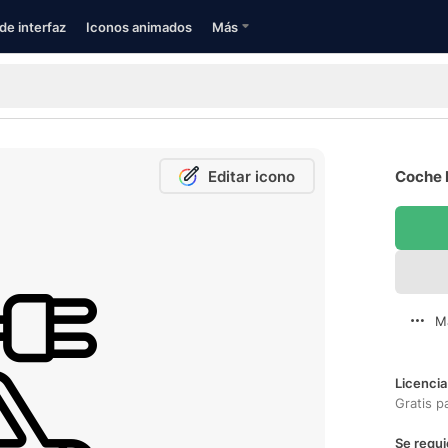
de interfaz
Iconos animados
Más
Editar icono
Coche E
M
Licencia
Gratis p
Se requi