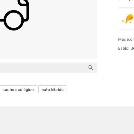
Más ico
Estilo:
J
coche ecológico
auto hibrido