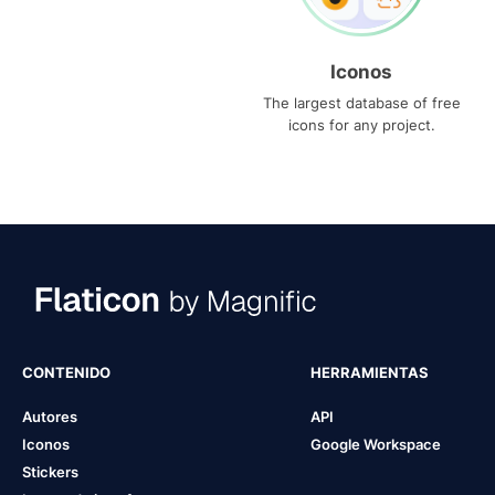
Iconos
The largest database of free
icons for any project.
CONTENIDO
HERRAMIENTAS
Autores
API
Iconos
Google Workspace
Stickers