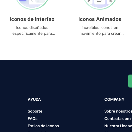
Iconos de interfaz
Iconos Animados
Iconos diseñados
Increíbles iconos en
específicamente para
movimiento para crear
interfaces
proyectos dinámicos
AYUDA
COMPANY
Soporte
Sobre nosotro
FAQs
Contacta con 
Estilos de Iconos
Nuestra Licenc