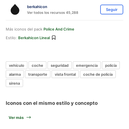
berkahicon
Seguir
Ver todos los recursos 45,288
Más iconos del pack
Police And Crime
Estilo:
Berkahicon Lineal
vehículo
coche
seguridad
emergencia
policía
alarma
transporte
vista frontal
coche de policía
sirena
Iconos con el mismo estilo y concepto
Ver más