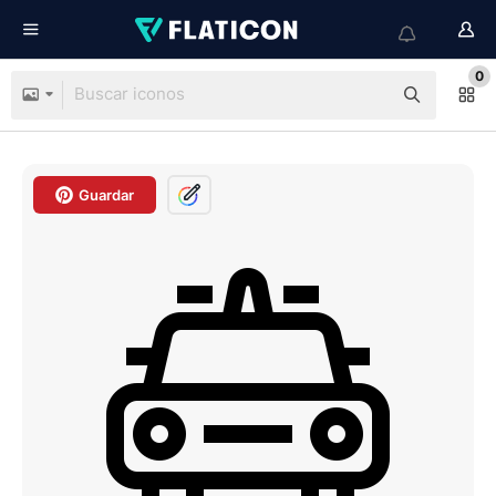
0
Guardar