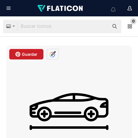
0
Guardar