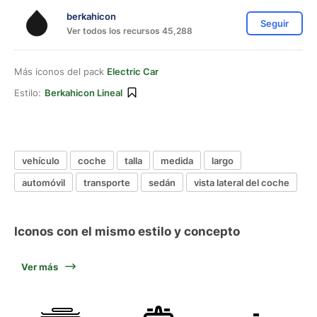
berkahicon
Seguir
Ver todos los recursos 45,288
Más iconos del pack
Electric Car
Estilo:
Berkahicon Lineal
vehículo
coche
talla
medida
largo
automóvil
transporte
sedán
vista lateral del coche
Iconos con el mismo estilo y concepto
Ver más