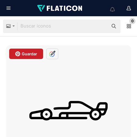
0
Guardar