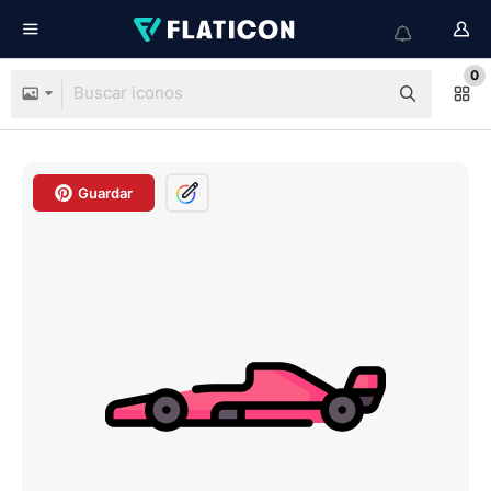
0
Guardar