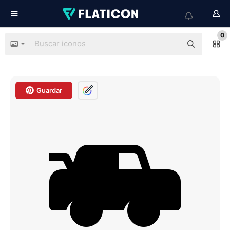
0
Guardar