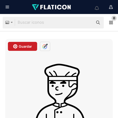
0
Guardar