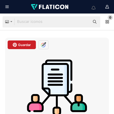
0
Guardar