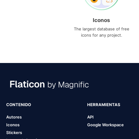
Iconos
The largest database of free
icons for any project.
CONTENIDO
HERRAMIENTAS
Autores
API
Iconos
Google Workspace
Stickers