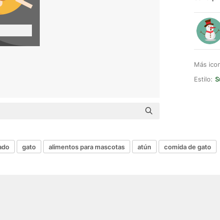
Más ico
Estilo:
S
ado
gato
alimentos para mascotas
atún
comida de gato