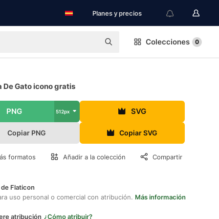
Planes y precios
Colecciones
0
 De Gato icono gratis
PNG
SVG
512px
Copiar PNG
Copiar SVG
ás formatos
Añadir a la colección
Compartir
 de Flaticon
ara uso personal o comercial con atribución.
Más información
ere atribución
¿Cómo atribuir?