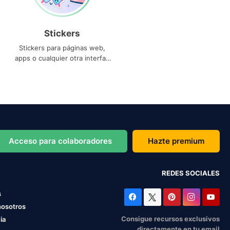
Stickers
Stickers para páginas web,
apps o cualquier otra interfaz
que necesites
Acceso para colaboradores
Hazte premium
REDES SOCIALES
s
nosotros
Consigue recursos exclusivos
ia
directamente en tu email