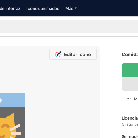
de interfaz
Iconos animados
Más
Editar icono
Comida
M
Licencia
Gratis p
Se requi