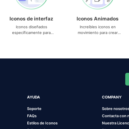
Iconos de interfaz
Iconos Animados
Iconos diseñados
Increíbles iconos en
específicamente para
movimiento para crear
interfaces
proyectos dinámicos
AYUDA
COMPANY
Soporte
Sobre nosotro
FAQs
Contacta con 
Estilos de Iconos
Nuestra Licenc