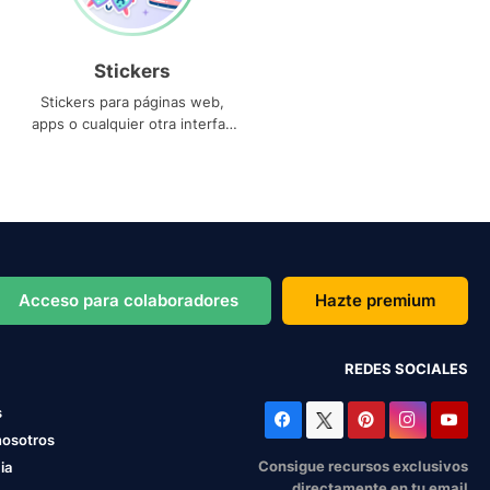
Stickers
Stickers para páginas web,
apps o cualquier otra interfaz
que necesites
Acceso para colaboradores
Hazte premium
REDES SOCIALES
s
nosotros
Consigue recursos exclusivos
ia
directamente en tu email