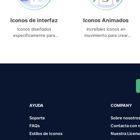
Iconos de interfaz
Iconos Animados
Iconos diseñados
Increíbles iconos en
específicamente para
movimiento para crear
interfaces
proyectos dinámicos
AYUDA
COMPANY
Soporte
Sobre nosotro
FAQs
Contacta con 
Estilos de Iconos
Nuestra Licenc