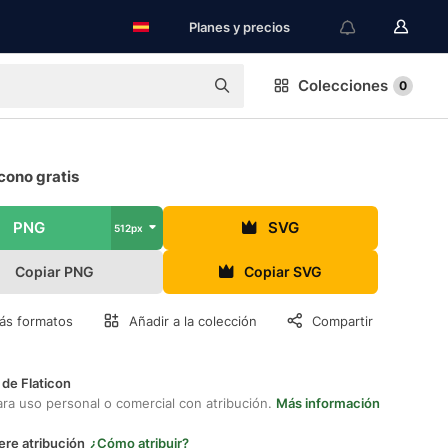
Planes y precios
Colecciones
0
cono gratis
PNG
SVG
512px
Copiar PNG
Copiar SVG
ás formatos
Añadir a la colección
Compartir
 de Flaticon
ara uso personal o comercial con atribución.
Más información
ere atribución
¿Cómo atribuir?