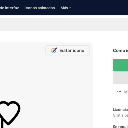
de interfaz
Iconos animados
Más
Editar icono
Como i
M
Licencia
Gratis p
Se requi