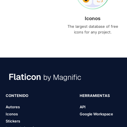
Iconos
The largest database of free
icons for any project.
CONTENIDO
HERRAMIENTAS
Autores
API
Iconos
Google Workspace
Stickers