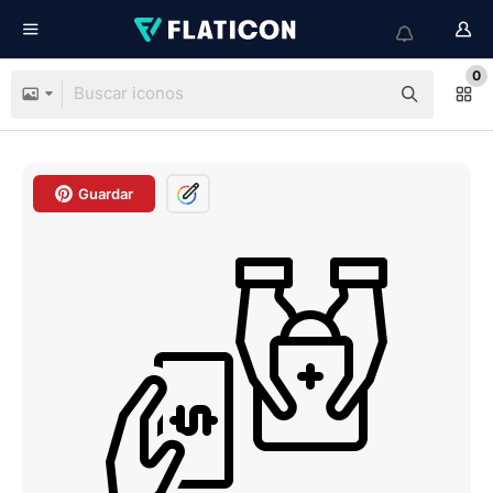
0
Guardar