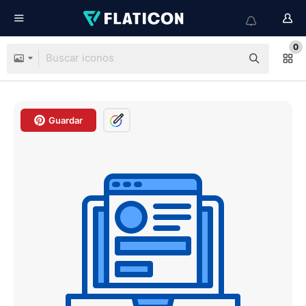
0
Guardar