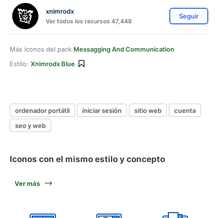
xnimrodx
Seguir
Ver todos los recursos 47,448
Más iconos del pack
Messagging And Communication
Estilo:
Xnimrodx Blue
ordenador portátil
iniciar sesión
sitio web
cuenta
seo y web
Iconos con el mismo estilo y concepto
Ver más