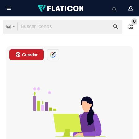
0
Guardar