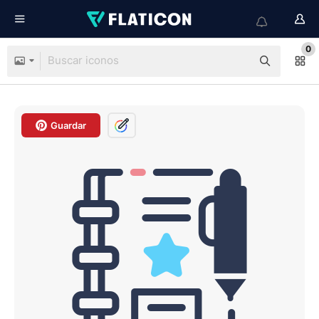
0
Guardar