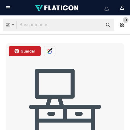
0
Guardar