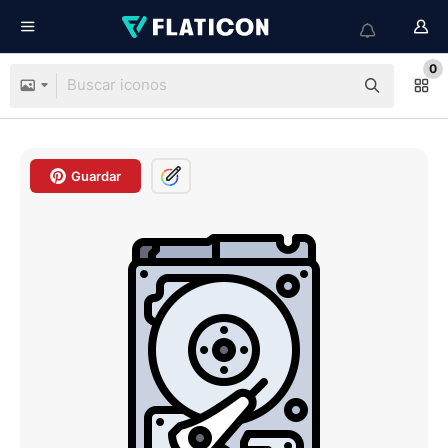
0
Guardar