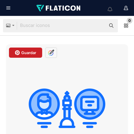
0
Guardar