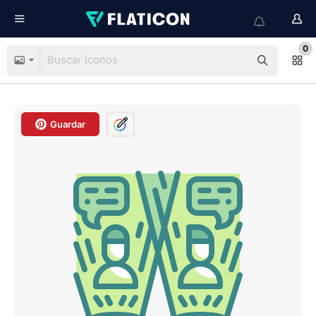
0
Guardar