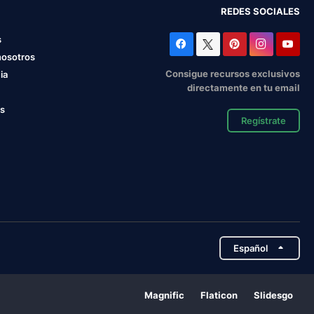
REDES SOCIALES
s
nosotros
Consigue recursos exclusivos
ia
directamente en tu email
os
Regístrate
Español
Magnific
Flaticon
Slidesgo