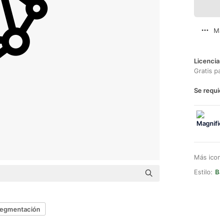
M
Licencia
Gratis p
Se requi
Más ico
Estilo:
B
egmentación