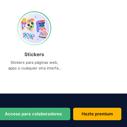
Stickers
Stickers para páginas web,
apps o cualquier otra interfaz
que necesites
Acceso para colaboradores
Hazte premium