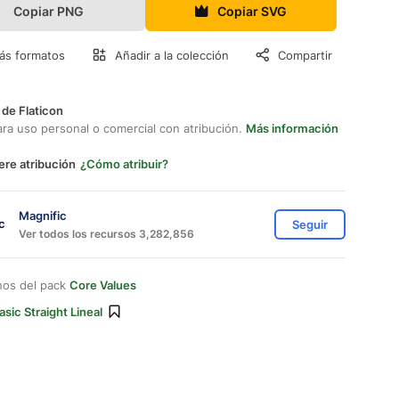
Copiar PNG
Copiar SVG
ás formatos
Añadir a la colección
Compartir
 de Flaticon
ara uso personal o comercial con atribución.
Más información
ere atribución
¿Cómo atribuir?
Magnific
Seguir
Ver todos los recursos 3,282,856
nos del pack
Core Values
asic Straight Lineal