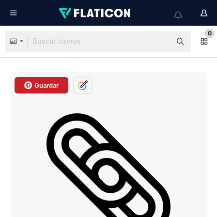
0
Guardar