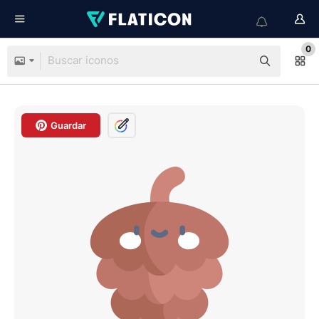
0
Guardar