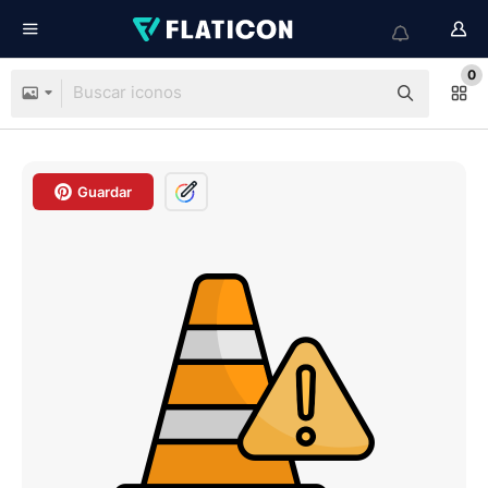
0
Guardar