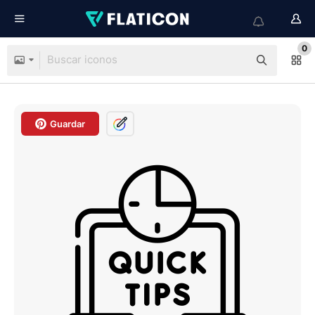
0
Guardar