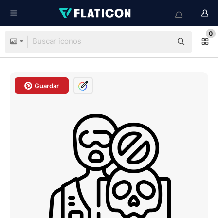
0
Guardar