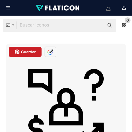
0
Guardar