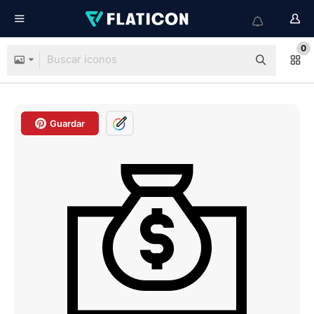
0
Guardar