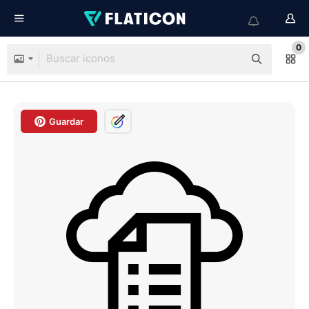
0
Guardar