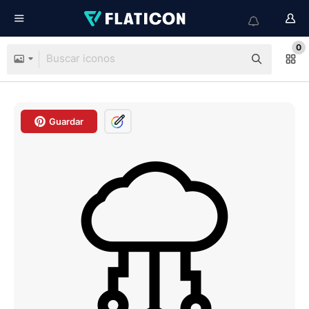
0
Guardar