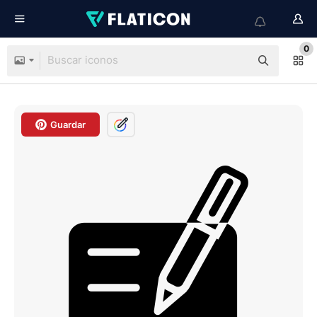
0
Guardar