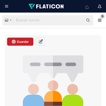
0
Guardar