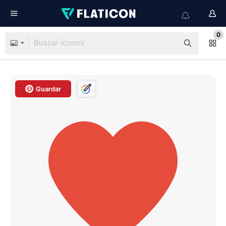
0
Guardar