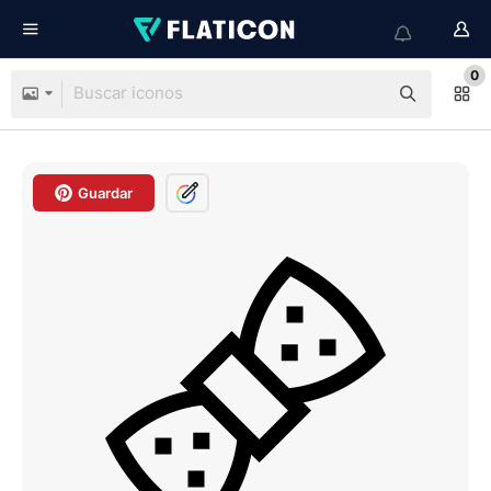
0
Guardar