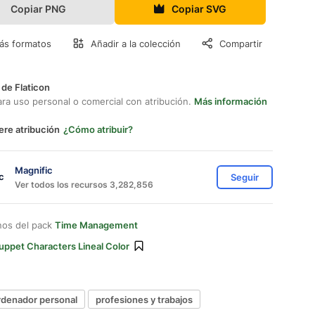
Copiar PNG
Copiar SVG
ás formatos
Añadir a la colección
Compartir
 de Flaticon
ara uso personal o comercial con atribución.
Más información
ere atribución
¿Cómo atribuir?
Magnific
Seguir
Ver todos los recursos 3,282,856
nos del pack
Time Management
uppet Characters Lineal Color
rdenador personal
profesiones y trabajos