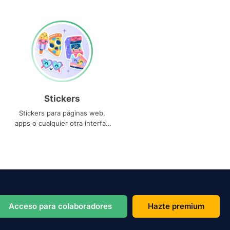
Stickers
Stickers para páginas web,
apps o cualquier otra interfaz
que necesites
Acceso para colaboradores
Hazte premium