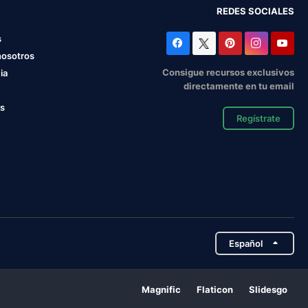
REDES SOCIALES
s
nosotros
Consigue recursos exclusivos
ia
directamente en tu email
os
Regístrate
Español
Magnific
Flaticon
Slidesgo