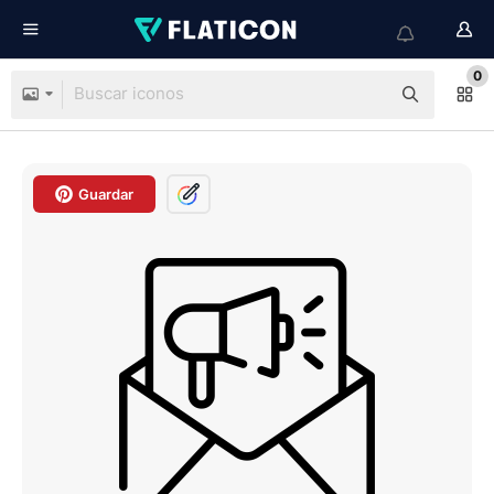
0
Guardar